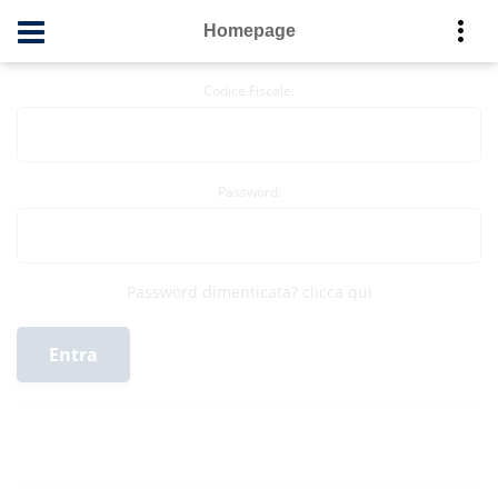
Homepage
Codice Fiscale:
Password:
Password dimenticata?
clicca qui
Entra